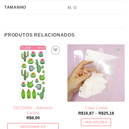
TAMANHO
M, G
PRODUTOS RELACIONADOS
DECO006 – Adesivos
Capa Cristal
Cactos
Price
R$
16,87
–
R$
25,18
range:
R$
6,00
R$16,8
VER OPÇÕES
through
ADICIONAR AO
R$25,1
Este