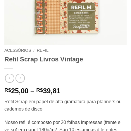
ACESSÓRIOS
/
REFIL
Refil Scrap Livros Vintage
Price
25,00
–
39,81
R$
R$
range:
Refil Scrap em papel de alta gramatura para planners ou
R$25,00
cadernos de disco!
through
R$39,81
Nosso refil é composto por 20 folhas impressas (frente e
verso) em papel 180g/m2. São 10 estampas diferentes,