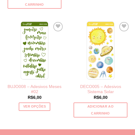
CARRINHO
produto
tem
várias
variantes.
As
opções
podem
ser
escolhidas
na
página
do
produto
BUJO008 – Adesivos Meses
DECO005 – Adesivos
#02
Sistema Solar
R$
6,00
R$
6,00
VER OPÇÕES
ADICIONAR AO
Este
CARRINHO
produto
tem
várias