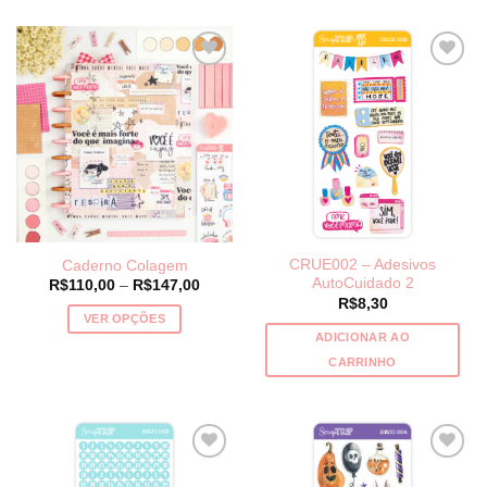
CRUE002 – Adesivos
Caderno Colagem
AutoCuidado 2
Price
R$
110,00
–
R$
147,00
range:
R$
8,30
R$110,00
VER OPÇÕES
through
ADICIONAR AO
R$147,00
Este
CARRINHO
produto
tem
várias
variantes.
As
opções