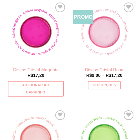
PROMO
Discos Cristal Magenta
Discos Cristal Rosa
Price
R$
17,20
R$
9,00
–
R$
17,20
range:
R$9,00
ADICIONAR AO
VER OPÇÕES
through
R$17,20
Este
CARRINHO
produto
tem
várias
variantes.
As
opções
podem