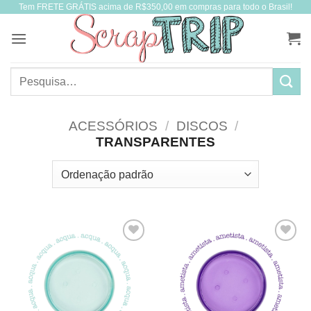
Tem FRETE GRÁTIS acima de R$350,00 em compras para todo o Brasil!
Skip
to
content
Pesquisar
por:
ACESSÓRIOS
/
DISCOS
/
TRANSPARENTES