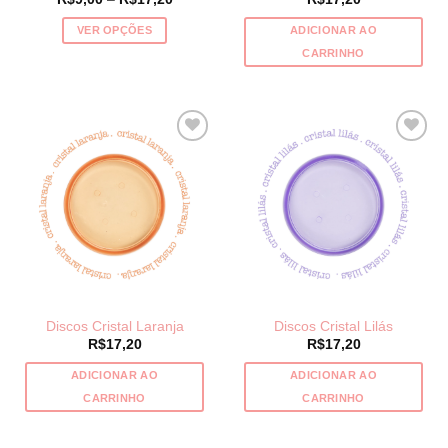
range:
R$9,00
VER OPÇÕES
ADICIONAR AO
through
R$17,20
Este
CARRINHO
produto
tem
várias
variantes.
As
opções
podem
ser
escolhidas
na
página
do
Discos Cristal Laranja
Discos Cristal Lilás
produto
R$
17,20
R$
17,20
ADICIONAR AO
ADICIONAR AO
CARRINHO
CARRINHO