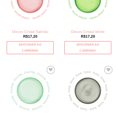
ser
escolhidas
na
página
do
Discos Cristal Salmão
Discos Cristal Verde
produto
R$
17,20
R$
17,20
ADICIONAR AO
ADICIONAR AO
CARRINHO
CARRINHO