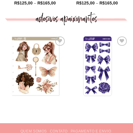
Price
Price
R$
125,00
–
R$
165,00
R$
125,00
–
R$
165,00
range:
range:
R$125,00
R$125,
through
through
R$165,00
R$165,
QUEM SOMOS
CONTATO
PAGAMENTO E ENVIO