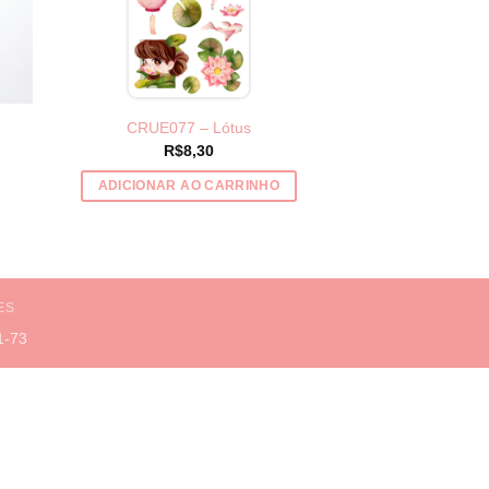
CRUE077 – Lótus
R$
8,30
e:
,43
ADICIONAR AO CARRINHO
ugh
,43
ES
1-73