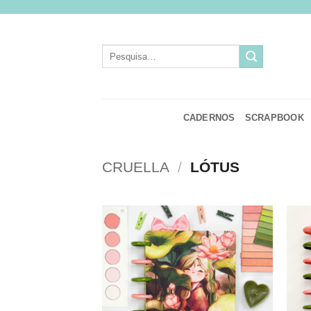
Skip
to
content
Pesquisar
por:
CADERNOS
SCRAPBOOK
CRUELLA
/
LÓTUS