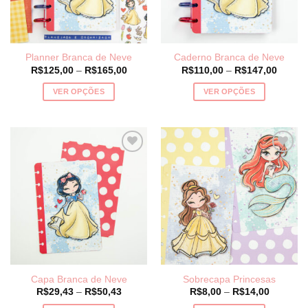
Planner Branca de Neve
Caderno Branca de Neve
Price
Price
R$
125,00
–
R$
165,00
R$
110,00
–
R$
147,00
range:
range:
R$125,00
R$110,
VER OPÇÕES
VER OPÇÕES
through
throug
R$165,00
R$147
Este
Este
produto
produto
tem
tem
várias
várias
variantes.
variantes.
As
As
opções
opções
podem
podem
ser
ser
escolhidas
escolhidas
na
na
página
página
Capa Branca de Neve
Sobrecapa Princesas
do
do
Price
Price
R$
29,43
–
R$
50,43
R$
8,00
–
R$
14,00
produto
produto
range:
range: