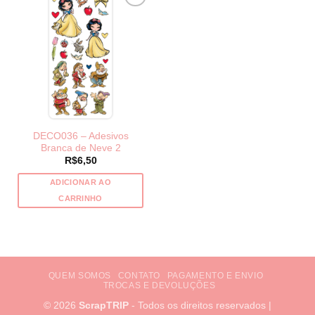
DECO036 – Adesivos
Branca de Neve 2
R$
6,50
ADICIONAR AO
CARRINHO
QUEM SOMOS
CONTATO
PAGAMENTO E ENVIO
TROCAS E DEVOLUÇÕES
© 2026
ScrapTRIP
- Todos os direitos reservados |