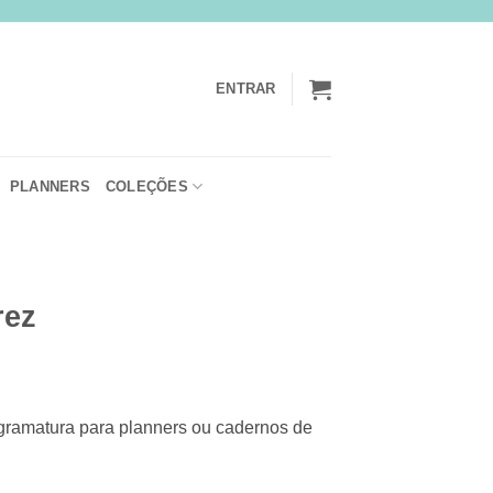
ENTRAR
PLANNERS
COLEÇÕES
rez
rice
ange:
 gramatura para planners ou cadernos de
$30,00
hrough
$45,00