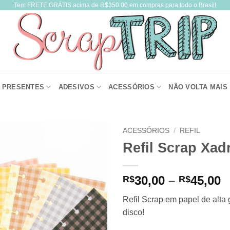
Tem FRETE GRÁTIS acima de R$350,00 em compras para todo o Brasil!
PRESENTES
ADESIVOS
ACESSÓRIOS
NÃO VOLTA MAIS
ACESSÓRIOS
/
REFIL
Refil Scrap Xad
P
30,00
–
45,00
R$
R$
r
Refil Scrap em papel de alta
R
disco!
t
R