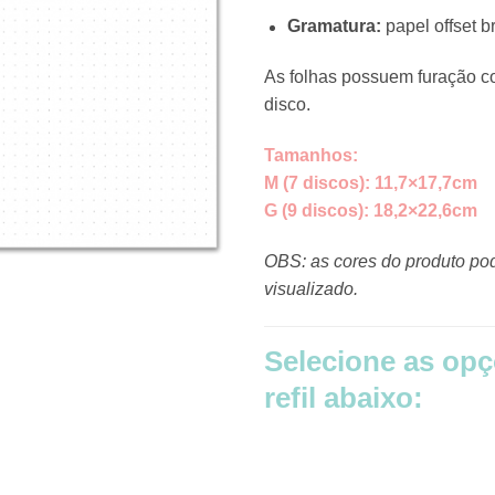
Gramatura:
papel offset 
As folhas possuem furação c
disco.
Tamanhos:
M (7 discos): 11,7×17,7cm
G (9 discos): 18,2×22,6cm
OBS: as cores do produto po
visualizado.
Selecione as opç
refil abaixo: