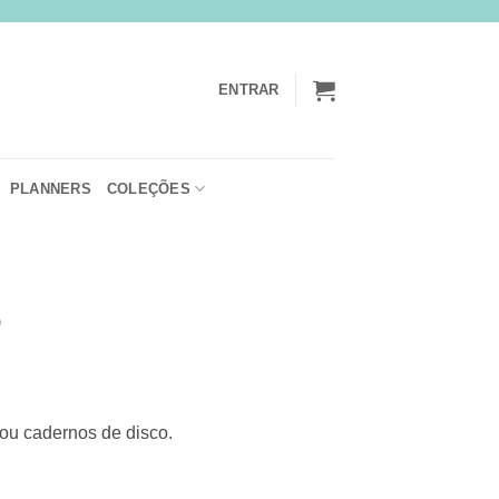
ENTRAR
PLANNERS
COLEÇÕES
o
rice
ange:
 ou cadernos de disco.
$15,00
hrough
$20,00