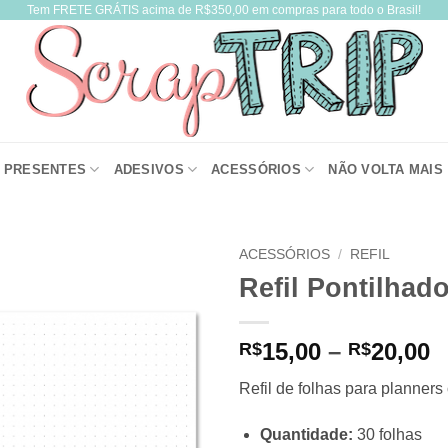
Tem FRETE GRÁTIS acima de R$350,00 em compras para todo o Brasil!
PRESENTES
ADESIVOS
ACESSÓRIOS
NÃO VOLTA MAIS
ACESSÓRIOS
/
REFIL
Refil Pontilhad
P
15,00
–
20,00
R$
R$
r
Refil de folhas para planners
R
t
Quantidade:
30 folhas
R