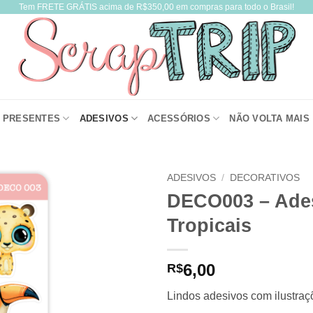
Tem FRETE GRÁTIS acima de R$350,00 em compras para todo o Brasil!
PRESENTES
ADESIVOS
ACESSÓRIOS
NÃO VOLTA MAIS
ADESIVOS
/
DECORATIVOS
DECO003 – Ades
Tropicais
6,00
R$
Lindos adesivos com ilustraç