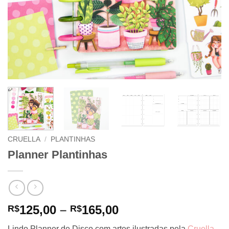
CRUELLA
/
PLANTINHAS
Planner Plantinhas
Price
125,00
–
165,00
R$
R$
range:
Lindo Planner de Disco com artes ilustradas pela
Cruella
.