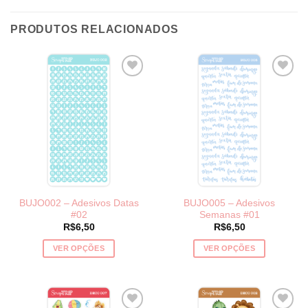
PRODUTOS RELACIONADOS
BUJO002 – Adesivos Datas
BUJO005 – Adesivos
#02
Semanas #01
R$
6,50
R$
6,50
VER OPÇÕES
VER OPÇÕES
Este
Este
produto
produto
tem
tem
várias
várias