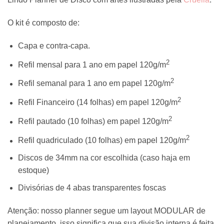
R$125,00
through
O kit é composto de:
R$165,00
Capa e contra-capa.
2
Refil mensal para 1 ano em papel 120g/m
2
Refil semanal para 1 ano em papel 120g/m
2
Refil Financeiro (14 folhas) em papel 120g/m
2
Refil pautado (10 folhas) em papel 120g/m
2
Refil quadriculado (10 folhas) em papel 120g/m
Discos de 34mm na cor escolhida (caso haja em
estoque)
Divisórias de 4 abas transparentes foscas
Atenção: nosso planner segue um layout MODULAR de
planejamento, isso significa que sua divisão interna é feita