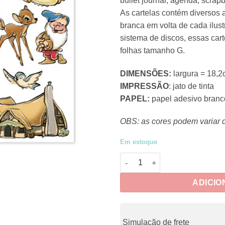
bullet journal, agenda, scra
As cartelas contém diversos
branca em volta de cada ilus
sistema de discos, essas car
folhas tamanho G.
DIMENSÕES:
largura = 18,2
IMPRESSÃO
: jato de tinta
PAPEL:
papel adesivo branc
OBS: as cores podem variar 
Em estoque
J-DECO004 - Adesivos Jumbo 
ADICIO
Simulação de frete