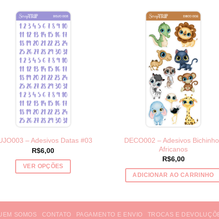
DECO002 – Adesivos Bichinho
UJO003 – Adesivos Datas #03
Africanos
R$
6,00
R$
6,00
VER OPÇÕES
ADICIONAR AO CARRINHO
Este
produto
tem
várias
UEM SOMOS
CONTATO
PAGAMENTO E ENVIO
TROCAS E DEVOLUÇÕ