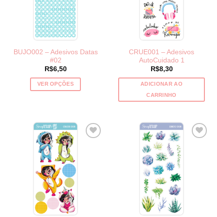
BUJO002 – Adesivos Datas
CRUE001 – Adesivos
#02
AutoCuidado 1
R$
6,50
R$
8,30
VER OPÇÕES
ADICIONAR AO
Este
CARRINHO
produto
tem
várias
variantes.
As
opções
podem
ser
escolhidas
na
página