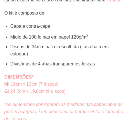
R$110,00
through
O kit é composto de:
R$147,00
Capa e contra-capa
2
Miolo de 100 folhas em papel 120g/m
Discos de 34mm na cor escolhida (caso haja em
estoque)
Divisórias de 4 abas transparentes foscas
DIMENSÕES*
M:
19cm x 13cm (7 discos)
G:
24,2cm x 19,8cm (9 discos)
*As dimensões consideram as medidas das capas apenas,
porém a largura é um pouco maior porque entra o tamanho
dos discos.