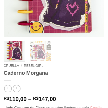
CRUELLA
/
REBEL GIRL
Caderno Morgana
Price
110,00
–
147,00
R$
R$
range:
Lindo Caderno de Disco com artes ilustradas pela
Cruella.