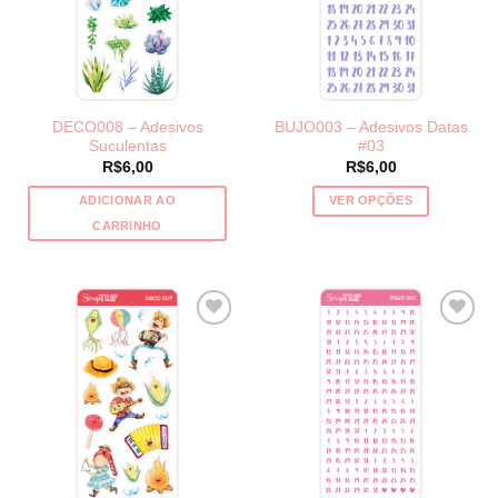
DECO008 – Adesivos
BUJO003 – Adesivos Datas
Suculentas
#03
R$
6,00
R$
6,00
ADICIONAR AO
VER OPÇÕES
Este
CARRINHO
produto
tem
várias
variantes.
As
opções
podem
ser
escolhidas
na
página