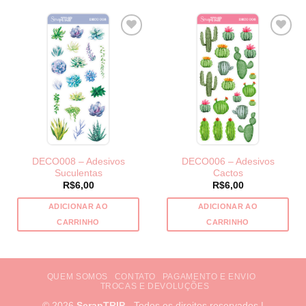
DECO008 – Adesivos
DECO006 – Adesivos
Suculentas
Cactos
R$
6,00
R$
6,00
ADICIONAR AO
ADICIONAR AO
CARRINHO
CARRINHO
QUEM SOMOS
CONTATO
PAGAMENTO E ENVIO
TROCAS E DEVOLUÇÕES
© 2026
ScrapTRIP
- Todos os direitos reservados |