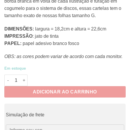
borda branca em volta de cada ilustração e furação em
cogumelo para o sistema de discos, essas cartelas tem o
tamanho exato de nossas folhas tamanho G.
DIMENSÕES:
largura = 18,2cm e altura = 22,6cm
IMPRESSÃO
: jato de tinta
PAPEL:
papel adesivo branco fosco
OBS: as cores podem variar de acordo com cada monitor.
Em estoque
J-CRUE013 - Adesivos Jumbo Girl Power quantidade
ADICIONAR AO CARRINHO
Simulação de frete