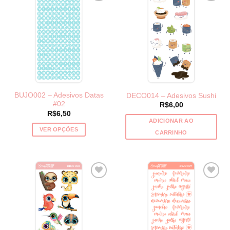
BUJO002 – Adesivos Datas
DECO014 – Adesivos Sushi
#02
R$
6,00
R$
6,50
ADICIONAR AO
VER OPÇÕES
CARRINHO
Este
produto
tem
várias
variantes.
As
opções
podem
ser