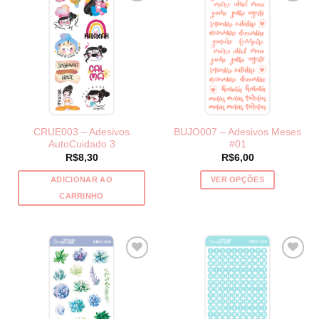
CRUE003 – Adesivos
BUJO007 – Adesivos Meses
AutoCuidado 3
#01
R$
8,30
R$
6,00
ADICIONAR AO
VER OPÇÕES
Este
CARRINHO
produto
tem
várias
variantes.
As
opções
podem
ser