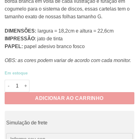
borda branca em volta de cada ilustração e furação em
cogumelo para o sistema de discos, essas cartelas tem o
tamanho exato de nossas folhas tamanho G.
DIMENSÕES:
largura = 18,2cm e altura = 22,6cm
IMPRESSÃO
: jato de tinta
PAPEL:
papel adesivo branco fosco
OBS: as cores podem variar de acordo com cada monitor.
Em estoque
J-CRUE005 - Adesivos Jumbo Férias de Verão 1 quantidade
ADICIONAR AO CARRINHO
Simulação de frete