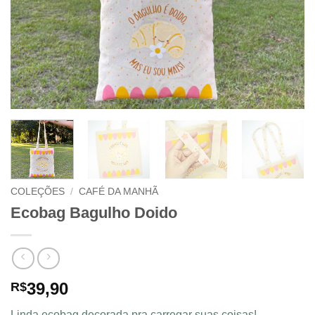
COLEÇÕES
/
CAFÉ DA MANHÃ
Ecobag Bagulho Doido
39,90
R$
Linda ecobag decorada pra carregar suas coisas!