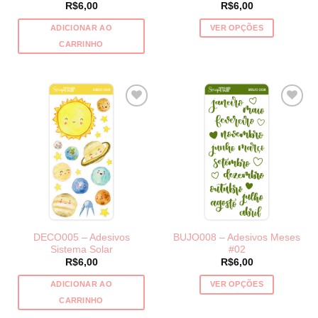
R$
6,00
R$
6,00
ADICIONAR AO
VER OPÇÕES
Este
CARRINHO
produto
tem
várias
variantes.
As
opções
podem
ser
escolhidas
na
página
do
DECO005 – Adesivos
BUJO008 – Adesivos Meses
produto
Sistema Solar
#02
R$
6,00
R$
6,00
ADICIONAR AO
VER OPÇÕES
Este
CARRINHO
produto