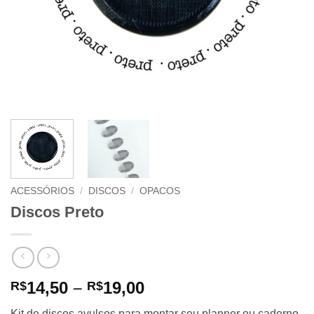
ACESSÓRIOS
/
DISCOS
/
OPACOS
Discos Preto
Price
14,50
–
19,00
R$
R$
range:
Kit de discos avulsos para montar seu planner ou caderno