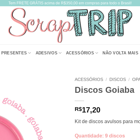
Tem FRETE GRÁTIS acima de R$350,00 em compras para todo o Brasil!
PRESENTES
ADESIVOS
ACESSÓRIOS
NÃO VOLTA MAIS
ACESSÓRIOS
/
DISCOS
/
OP
Discos Goiaba
17,20
R$
Kit de discos avulsos para m
Quantidade: 9 discos