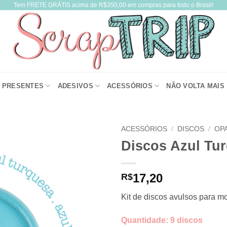
Tem FRETE GRÁTIS acima de R$350,00 em compras para todo o Brasil!
PRESENTES
ADESIVOS
ACESSÓRIOS
NÃO VOLTA MAIS
ACESSÓRIOS
/
DISCOS
/
OP
Discos Azul Tu
17,20
R$
Kit de discos avulsos para m
Quantidade: 9 discos