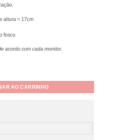
ração.
e altura = 17cm
o fosco
de acordo com cada monitor.
antidade
NAR AO CARRINHO