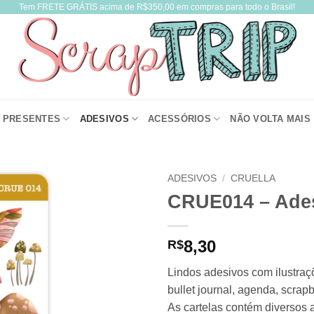
Tem FRETE GRÁTIS acima de R$350,00 em compras para todo o Brasil!
PRESENTES
ADESIVOS
ACESSÓRIOS
NÃO VOLTA MAIS
ADESIVOS
/
CRUELLA
CRUE014 – Ade
8,30
R$
Lindos adesivos com ilustra
bullet journal, agenda, scra
As cartelas contém diversos