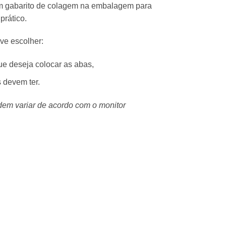
m gabarito de colagem na embalagem para
prático.
ve escolher:
ue deseja colocar as abas,
s devem ter.
dem variar de acordo com o monitor