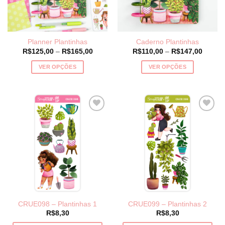
Planner Plantinhas
Caderno Plantinhas
Price
Price
R$
125,00
–
R$
165,00
R$
110,00
–
R$
147,00
range:
range:
R$125,00
R$110,
VER OPÇÕES
VER OPÇÕES
through
throug
R$165,00
R$147
Este
Este
produto
produto
tem
tem
várias
várias
variantes.
variantes.
As
As
opções
opções
podem
podem
ser
ser
escolhidas
escolhidas
na
na
página
página
CRUE098 – Plantinhas 1
CRUE099 – Plantinhas 2
do
do
R$
8,30
R$
8,30
produto
produto