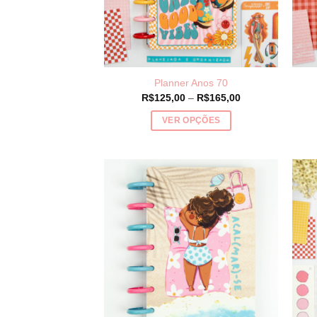
Planner Anos 70
Price
R$
125,00
–
R$
165,00
range:
R$125,00
VER OPÇÕES
through
R$165,00
Este
produto
tem
várias
variantes.
As
opções
podem
ser
escolhidas
na