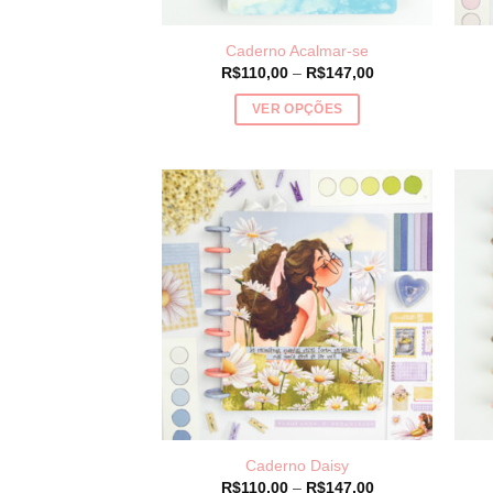
página
do
Caderno Acalmar-se
produto
Price
R$
110,00
–
R$
147,00
range:
R$110,00
VER OPÇÕES
through
R$147,00
Este
produto
tem
várias
variantes.
As
opções
podem
ser
escolhidas
na
página
do
Caderno Daisy
produto
Price
R$
110,00
–
R$
147,00