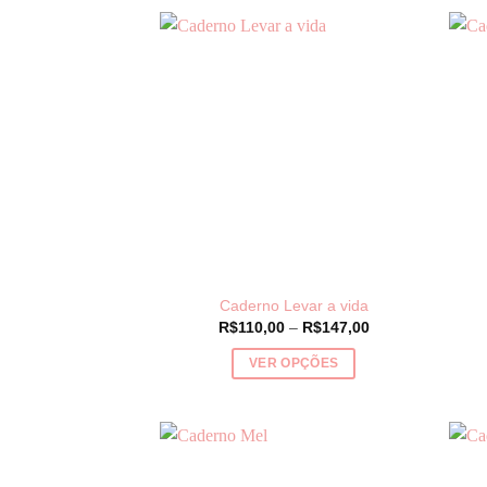
produto
tem
várias
variantes.
As
opções
podem
ser
escolhidas
na
página
do
Caderno Levar a vida
produto
Price
R$
110,00
–
R$
147,00
range:
R$110,00
VER OPÇÕES
through
R$147,00
Este
produto
tem
várias