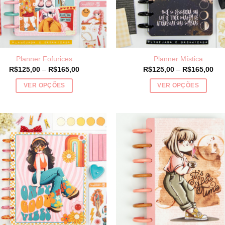
Planner Fofurices
Planner Mística
Price
Pri
R$
125,00
–
R$
165,00
R$
125,00
–
R$
165,00
range:
ran
R$125,00
R$1
VER OPÇÕES
VER OPÇÕES
through
thr
R$165,00
R$1
Este
Este
produto
produto
tem
tem
várias
várias
variantes.
variantes.
As
As
opções
opções
podem
podem
ser
ser
escolhidas
escolhidas
na
na