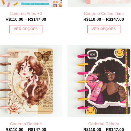
página
página
do
do
Caderno Anos 70
Caderno Coffee Time
produto
produto
Price
Pri
R$
110,00
–
R$
147,00
R$
110,00
–
R$
147,00
range:
ran
R$110,00
R$1
VER OPÇÕES
VER OPÇÕES
through
thr
R$147,00
R$1
Este
Este
produto
produto
tem
tem
várias
várias
variantes.
variantes.
As
As
opções
opções
podem
podem
ser
ser
escolhidas
escolhidas
na
na
página
página
do
do
Caderno Daphne
Caderno Débora
produto
produto
Price
Pri
R$
110,00
–
R$
147,00
R$
110,00
–
R$
147,00