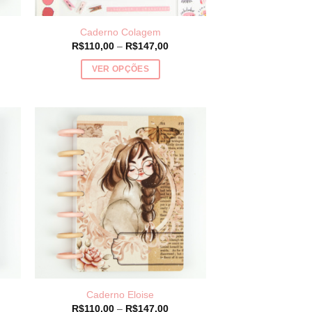
página
do
Caderno Colagem
produto
ce
Price
R$
110,00
–
R$
147,00
ge:
range:
10,00
R$110,00
VER OPÇÕES
ough
through
47,00
R$147,00
Este
produto
tem
várias
variantes.
As
opções
podem
ser
escolhidas
na
página
do
Caderno Eloise
produto
ce
Price
R$
110,00
–
R$
147,00