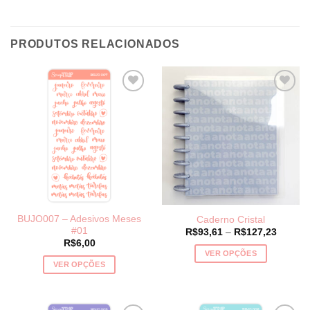
PRODUTOS RELACIONADOS
BUJO007 – Adesivos Meses
Caderno Cristal
#01
Price
R$
93,61
–
R$
127,23
range:
R$
6,00
R$93,6
VER OPÇÕES
through
VER OPÇÕES
R$127,
Este
Este
produto
produto
tem
tem