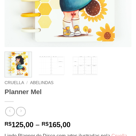
CRUELLA
/
ABELINDAS
Planner Mel
Price
125,00
–
165,00
R$
R$
range:
Lindo Planner de Disco com artes ilustradas pela
Cruella
.