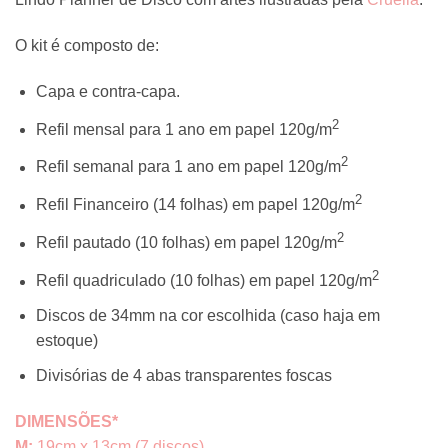
R$125,00
through
O kit é composto de:
R$165,00
Capa e contra-capa.
2
Refil mensal para 1 ano em papel 120g/m
2
Refil semanal para 1 ano em papel 120g/m
2
Refil Financeiro (14 folhas) em papel 120g/m
2
Refil pautado (10 folhas) em papel 120g/m
2
Refil quadriculado (10 folhas) em papel 120g/m
Discos de 34mm na cor escolhida (caso haja em
estoque)
Divisórias de 4 abas transparentes foscas
DIMENSÕES*
M:
19cm x 13cm (7 discos)