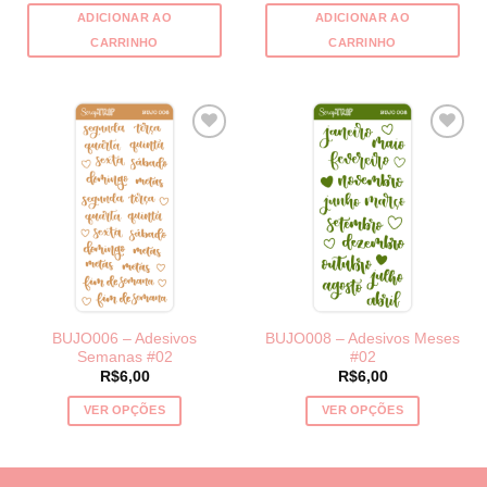
ADICIONAR AO
ADICIONAR AO
CARRINHO
CARRINHO
BUJO006 – Adesivos
BUJO008 – Adesivos Meses
Semanas #02
#02
R$
6,00
R$
6,00
VER OPÇÕES
VER OPÇÕES
Este
Este
produto
produto
tem
tem