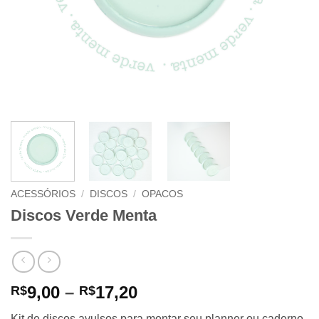
ACESSÓRIOS
/
DISCOS
/
OPACOS
Discos Verde Menta
Price
9,00
–
17,20
R$
R$
range:
Kit de discos avulsos para montar seu planner ou caderno