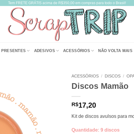
Tem FRETE GRÁTIS acima de R$350,00 em compras para todo o Brasil!
PRESENTES
ADESIVOS
ACESSÓRIOS
NÃO VOLTA MAIS
ACESSÓRIOS
/
DISCOS
/
OP
Discos Mamão
17,20
R$
Kit de discos avulsos para m
Quantidade: 9 discos