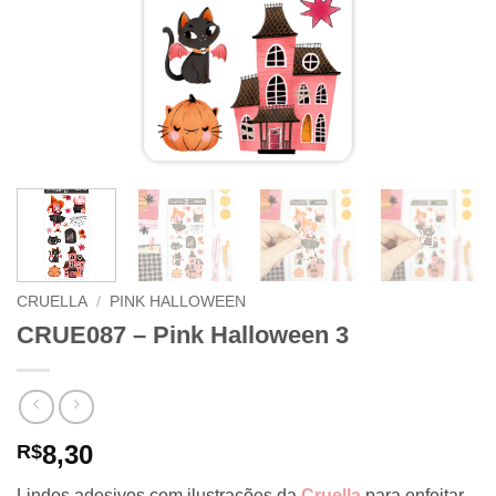
CRUELLA
/
PINK HALLOWEEN
CRUE087 – Pink Halloween 3
8,30
R$
Lindos adesivos com ilustrações da
Cruella
para enfeitar