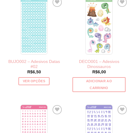
BUJO002 – Adesivos Datas
DECO001 – Adesivos
#02
Dinossauros
R$
6,50
R$
6,00
VER OPÇÕES
ADICIONAR AO
Este
CARRINHO
produto
tem
várias
variantes.
As
opções
podem