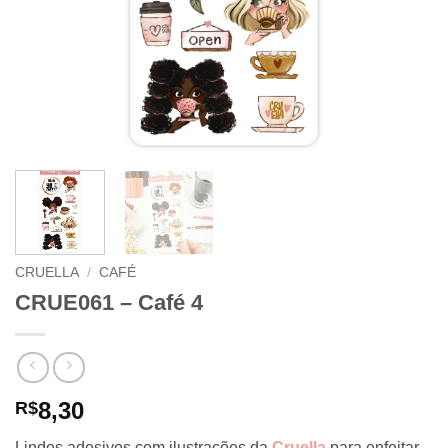
CRUELLA
/
CAFÉ
CRUE061 – Café 4
8,30
R$
Lindos adesivos com ilustrações da
Cruella
para enfeitar