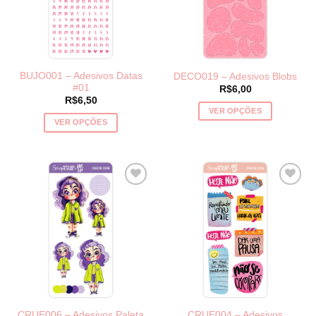
BUJO001 – Adesivos Datas
DECO019 – Adesivos Blobs
#01
R$
6,00
R$
6,50
VER OPÇÕES
VER OPÇÕES
Este
Este
produto
produto
tem
tem
várias
várias
variantes.
variantes.
As
As
opções
opções
podem
podem
ser
ser
escolhidas
escolhidas
na
na
página
página
do
CRUE006 – Adesivos Paleta
CRUE004 – Adesivos