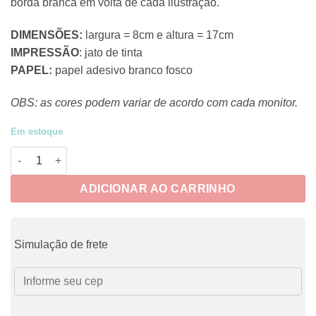
borda branca em volta de cada ilustração.
DIMENSÕES:
largura = 8cm e altura = 17cm
IMPRESSÃO
: jato de tinta
PAPEL:
papel adesivo branco fosco
OBS: as cores podem variar de acordo com cada monitor.
Em estoque
CRUE032 - Adesivos Ratinhos Natalinos 3 quantidade
ADICIONAR AO CARRINHO
Simulação de frete