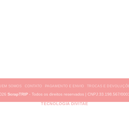
UEM SOMOS
CONTATO
PAGAMENTO E ENVIO
TROCAS E DEVOLUÇÕ
2026
ScrapTRIP
- Todos os direitos reservados | CNPJ:33.198.567/000
TECNOLOGIA DIVITAE