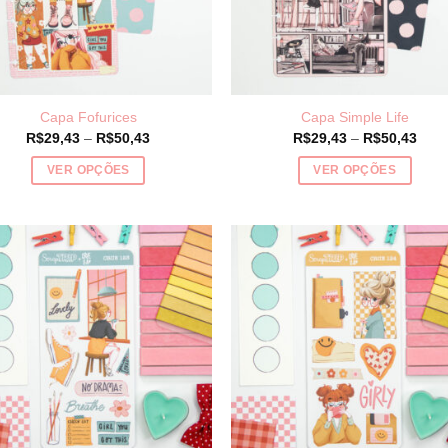
Capa Fofurices
Capa Simple Life
Price
Price
R$
29,43
–
R$
50,43
R$
29,43
–
R$
50,43
range:
rang
R$29,43
R$29
VER OPÇÕES
VER OPÇÕES
through
thro
R$50,43
R$50
Este
Este
produto
produto
tem
tem
várias
várias
variantes.
variantes.
As
As
opções
opções
podem
podem
ser
ser
escolhidas
escolhidas
na
na