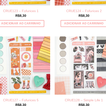
página
página
do
do
CRUE123 – Fofurices 1
CRUE124 – Fofurices 2
produto
produto
R$
8,30
R$
8,30
ADICIONAR AO CARRINHO
ADICIONAR AO CARRINHO
CRUE127 – Fofurices 5
CRUE128 – Simple Life 1
R$
8,30
R$
8,30