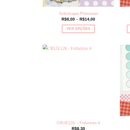
página
do
Sobrecapa Princesas
produto
Price
R$
8,00
–
R$
14,00
range:
R$8,00
VER OPÇÕES
through
R$14,00
Este
produto
tem
várias
variantes.
As
opções
podem
ser
escolhidas
na
página
do
CRUE126 – Fofurices 4
produto
R$
8,30