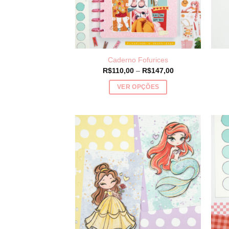
Caderno Fofurices
Price
R$
110,00
–
R$
147,00
range:
R$110,00
VER OPÇÕES
through
R$147,00
Este
produto
tem
várias
variantes.
As
opções
podem
ser
escolhidas
na