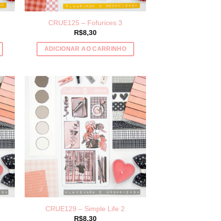
página
do
CRUE125 – Fofurices 3
produto
R$
8,30
ADICIONAR AO CARRINHO
CRUE129 – Simple Life 2
R$
8,30