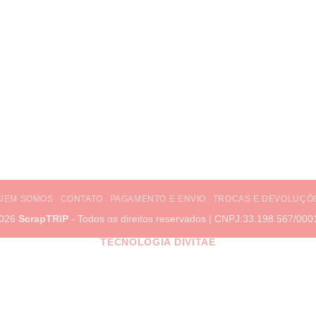
UEM SOMOS
CONTATO
PAGAMENTO E ENVIO
TROCAS E DEVOLUÇÕ
2026
ScrapTRIP
- Todos os direitos reservados | CNPJ:33.198.567/000
TECNOLOGIA DIVITAE