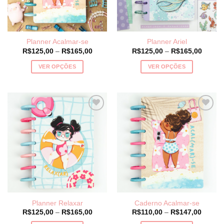
Planner Acalmar-se
Planner Ariel
Price
Price
R$
125,00
–
R$
165,00
R$
125,00
–
R$
165,00
range:
range:
R$125,00
R$125
VER OPÇÕES
VER OPÇÕES
through
throug
R$165,00
R$165
Este
Este
produto
produto
tem
tem
várias
várias
variantes.
variantes.
As
As
opções
opções
podem
podem
ser
ser
escolhidas
escolhidas
na
na
página
página
Planner Relaxar
Caderno Acalmar-se
do
do
Price
Price
R$
125,00
–
R$
165,00
R$
110,00
–
R$
147,00
produto
produto
range:
range: