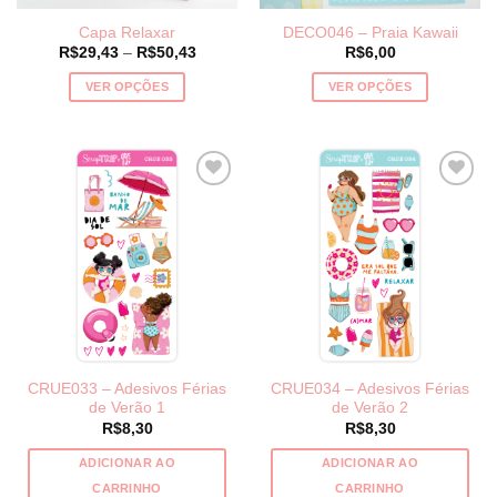
página
página
Capa Relaxar
DECO046 – Praia Kawaii
do
do
Price
R$
29,43
–
R$
50,43
R$
6,00
produto
produto
range:
R$29,43
VER OPÇÕES
VER OPÇÕES
through
R$50,43
Este
Este
produto
produto
tem
tem
várias
várias
variantes.
variantes.
As
As
opções
opções
podem
podem
ser
ser
escolhidas
escolhidas
na
na
página
página
CRUE033 – Adesivos Férias
CRUE034 – Adesivos Férias
do
do
de Verão 1
de Verão 2
produto
produto
R$
8,30
R$
8,30
ADICIONAR AO
ADICIONAR AO
CARRINHO
CARRINHO