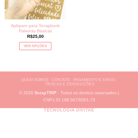
Apliques para Scrapbook
Palavras Básicas
R$
25,00
VER OPÇÕES
Este
produto
tem
várias
variantes.
QUEM SOMOS
CONTATO
PAGAMENTO E ENVIO
TROCAS E DEVOLUÇÕES
As
opções
© 2026
ScrapTRIP
- Todos os direitos reservados |
podem
CNPJ:33.198.567/0001-73
ser
TECNOLOGIA DIVITAE
escolhidas
na
página
do
produto