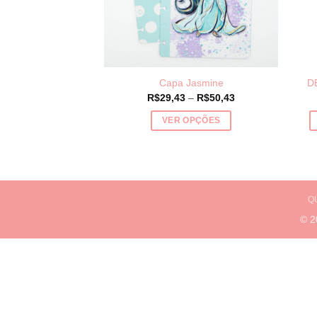
Capa Jasmine
D
Price
R$
29,43
–
R$
50,43
range:
R$29,43
VER OPÇÕES
through
R$50,43
Este
produto
tem
várias
Q
variantes.
© 
As
opções
podem
ser
escolhidas
na