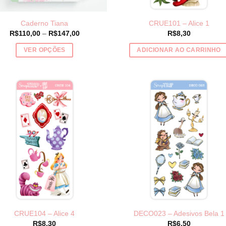
página
página
do
do
Caderno Tiana
CRUE101 – Alice 1
produto
produto
Price
R$
110,00
–
R$
147,00
R$
8,30
range:
R$110,00
VER OPÇÕES
ADICIONAR AO CARRINHO
through
R$147,00
Este
produto
tem
várias
variantes.
As
opções
podem
ser
escolhidas
na
página
do
CRUE104 – Alice 4
DECO023 – Adesivos Bela 1
produto
R$
8,30
R$
6,50