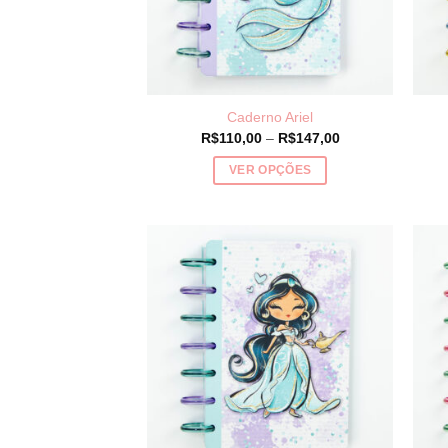
Caderno Ariel
Price
R$
110,00
–
R$
147,00
range:
R$110,00
VER OPÇÕES
through
R$147,00
Este
produto
tem
várias
variantes.
As
opções
podem
ser
escolhidas
na