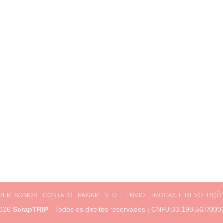
UEM SOMOS
CONTATO
PAGAMENTO E ENVIO
TROCAS E DEVOLUÇÕ
2026
ScrapTRIP
- Todos os direitos reservados | CNPJ:33.198.567/000