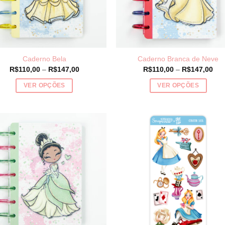
Caderno Bela
Caderno Branca de Neve
Price
Pri
R$
110,00
–
R$
147,00
R$
110,00
–
R$
147,00
range:
ran
R$110,00
R$1
VER OPÇÕES
VER OPÇÕES
through
thr
R$147,00
R$1
Este
Este
produto
produto
tem
tem
várias
várias
variantes.
variantes.
As
As
opções
opções
podem
podem
ser
ser
escolhidas
escolhidas
na
na