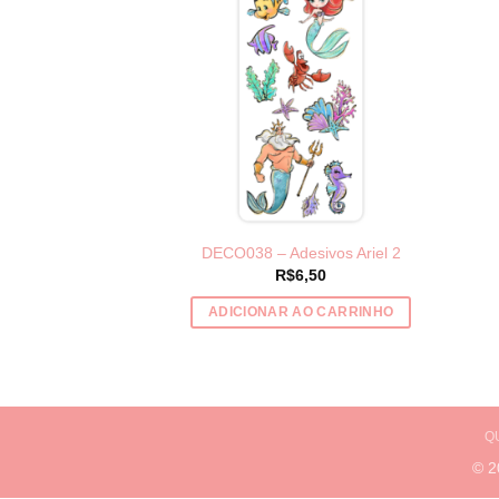
DECO038 – Adesivos Ariel 2
R$
6,50
ADICIONAR AO CARRINHO
Q
© 