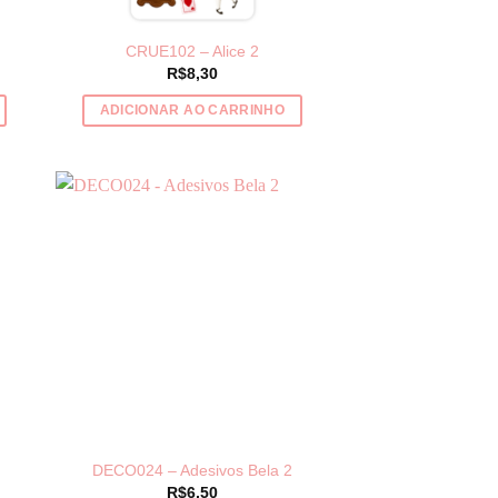
página
do
CRUE102 – Alice 2
produto
R$
8,30
ADICIONAR AO CARRINHO
DECO024 – Adesivos Bela 2
R$
6,50