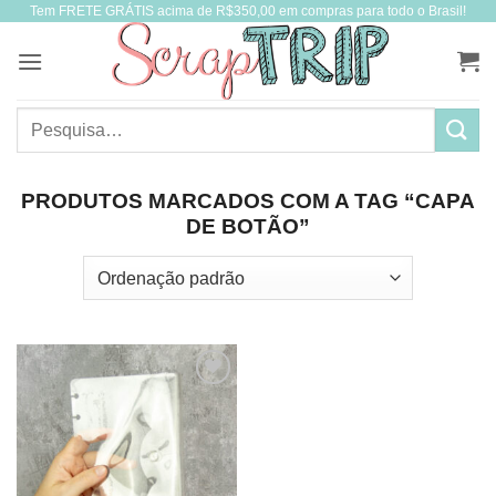
Tem FRETE GRÁTIS acima de R$350,00 em compras para todo o Brasil!
Skip
to
content
Pesquisar
por:
PRODUTOS MARCADOS COM A TAG “CAPA
DE BOTÃO”