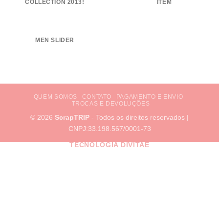
COLLECTION 2013!
ITEM
MEN SLIDER
QUEM SOMOS
CONTATO
PAGAMENTO E ENVIO
TROCAS E DEVOLUÇÕES
© 2026
ScrapTRIP
- Todos os direitos reservados |
CNPJ:33.198.567/0001-73
TECNOLOGIA DIVITAE