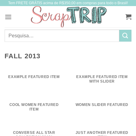
Tem FRETE GRÁTIS acima de R$350,00 em compras para todo o Brasil!
Skip
to
content
Pesquisar
por:
FALL 2013
EXAMPLE FEATURED ITEM
EXAMPLE FEATURED ITEM
WITH SLIDER
COOL WOMEN FEATURED
WOMEN SLIDER FEATURED
ITEM
CONVERSE ALL STAR
JUST ANOTHER FEATURED